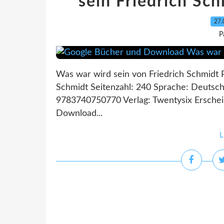
sein Friedrich S
27.
P
Was war wird sein von Friedrich Schmidt P
Schmidt Seitenzahl: 240 Sprache: Deutsc
9783740750770 Verlag: Twentysix Ersch
Download...
L