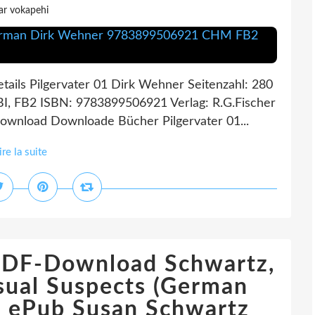
ar vokapehi
tails Pilgervater 01 Dirk Wehner Seitenzahl: 280
I, FB2 ISBN: 9783899506921 Verlag: R.G.Fischer
wnload Downloade Bücher Pilgervater 01...
ire la suite
PDF-Download Schwartz,
usual Suspects (German
2 ePub Susan Schwartz