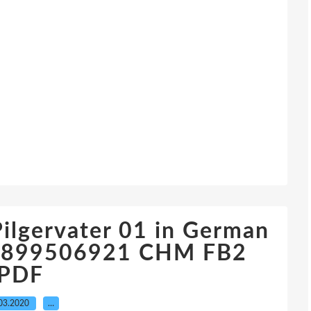
ilgervater 01 in German
3899506921 CHM FB2
PDF
03.2020
…