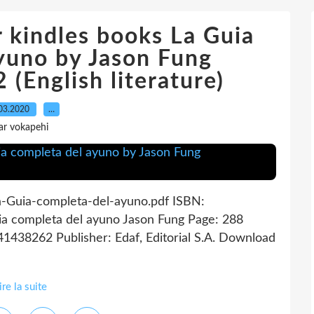
 kindles books La Guia
yuno by Jason Fung
English literature)
03.2020
…
ar vokapehi
a-Guia-completa-del-ayuno.pdf ISBN:
a completa del ayuno Jason Fung Page: 288
1438262 Publisher: Edaf, Editorial S.A. Download
ire la suite