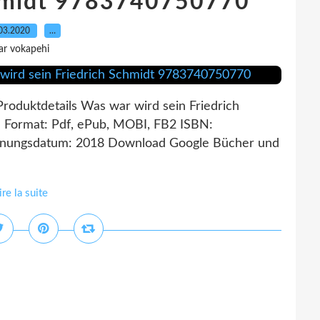
chmidt 9783740750770
03.2020
…
ar vokapehi
roduktdetails Was war wird sein Friedrich
h Format: Pdf, ePub, MOBI, FB2 ISBN:
einungsdatum: 2018 Download Google Bücher und
ire la suite