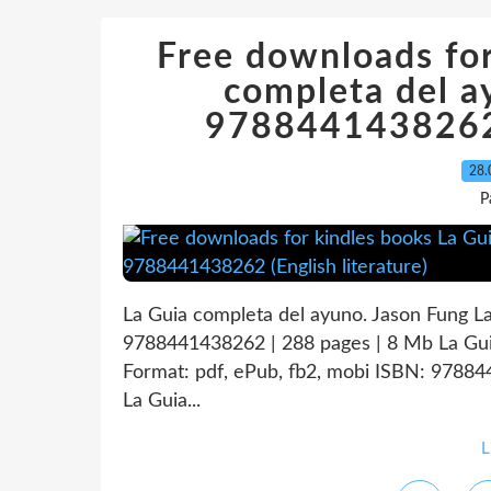
Free downloads for
completa del a
9788441438262 (
28.
P
La Guia completa del ayuno. Jason Fung L
9788441438262 | 288 pages | 8 Mb La Gui
Format: pdf, ePub, fb2, mobi ISBN: 978844
La Guia...
L