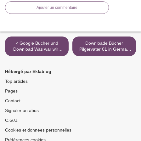
Ajouter un commentaire
< Google Bücher und
Downloade Bücher
Download Was war wird
Pilgervater 01 in German
sein Friedrich Schmidt
Dirk Wehner
9783740750770
9783899506921 CHM FB2
PDF >
Hébergé par Eklablog
Top articles
Pages
Contact
Signaler un abus
C.G.U.
Cookies et données personnelles
Préférences cookies