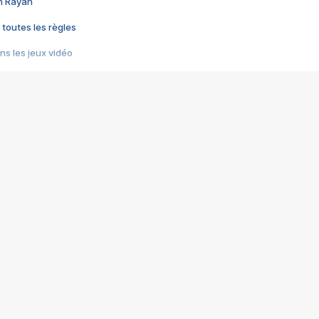
im Rayan
 toutes les règles
s les jeux vidéo
us choquant de Rockstar ? - Le scandale BULLY
e plus moche de Steam
du RÊVE tourne au CAUCHEMAR
pendant 8 heures
it… à tort
umiliés par un jeu vidéo
ire - Final Fantasy 8
ti un empire - Age of Empires
story DOFUS
tard, il crée l'un des pires jeux de tous les temps, MindsEye.