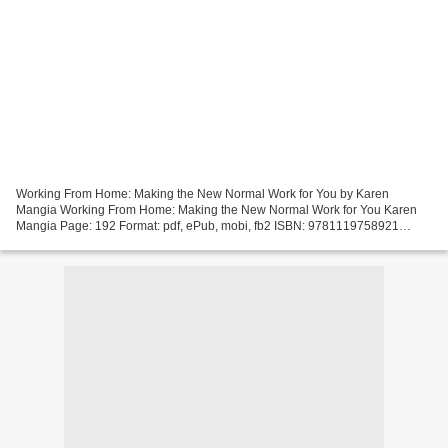
Working From Home: Making the New Normal Work for You by Karen
Mangia Working From Home: Making the New Normal Work for You Karen
Mangia Page: 192 Format: pdf, ePub, mobi, fb2 ISBN: 9781119758921
Publisher: Wiley Working From Home: Making the New Normal...