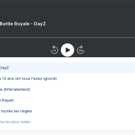
 Battle Royale - DayZ
 DayZ
 a 13 ans (et vous l'avez ignoré)
e (littéralement)
im Rayan
 toutes les règles
s les jeux vidéo
us choquant de Rockstar ? - Le scandale BULLY