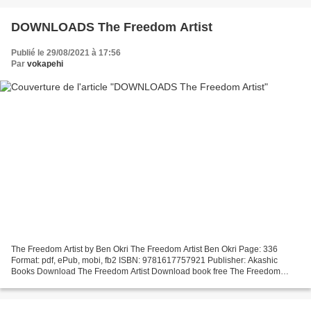
DOWNLOADS The Freedom Artist
Publié le 29/08/2021 à 17:56
Par
vokapehi
The Freedom Artist by Ben Okri The Freedom Artist Ben Okri Page: 336
Format: pdf, ePub, mobi, fb2 ISBN: 9781617757921 Publisher: Akashic
Books Download The Freedom Artist Download book free The Freedom
Artist by Ben Okri "Haunting and inspiring...In this...