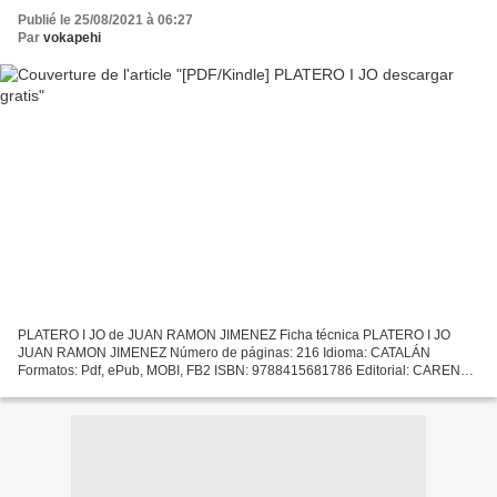
Publié le 25/08/2021 à 06:27
Par
vokapehi
PLATERO I JO de JUAN RAMON JIMENEZ Ficha técnica PLATERO I JO
JUAN RAMON JIMENEZ Número de páginas: 216 Idioma: CATALÁN
Formatos: Pdf, ePub, MOBI, FB2 ISBN: 9788415681786 Editorial: CARENA
Año de edición: 2014 Descargar eBook gratis Descargar joomla ebook...