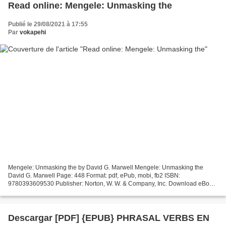
Read online: Mengele: Unmasking the
Publié le 29/08/2021 à 17:55
Par
vokapehi
Mengele: Unmasking the by David G. Marwell Mengele: Unmasking the
David G. Marwell Page: 448 Format: pdf, ePub, mobi, fb2 ISBN:
9780393609530 Publisher: Norton, W. W. & Company, Inc. Download eBook
Free books to download on nook color Mengele: Unmasking...
Descargar [PDF] {EPUB} PHRASAL VERBS EN