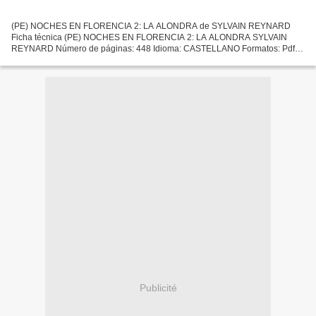
(PE) NOCHES EN FLORENCIA 2: LA ALONDRA de SYLVAIN REYNARD
Ficha técnica (PE) NOCHES EN FLORENCIA 2: LA ALONDRA SYLVAIN
REYNARD Número de páginas: 448 Idioma: CASTELLANO Formatos: Pdf,
ePub, MOBI, FB2 ISBN: 9788408149569 Editorial: PLANETA Año de
edición:...
Publicité