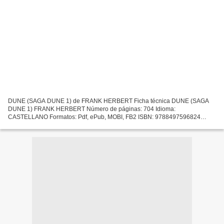
DUNE (SAGA DUNE 1) de FRANK HERBERT Ficha técnica DUNE (SAGA
DUNE 1) FRANK HERBERT Número de páginas: 704 Idioma:
CASTELLANO Formatos: Pdf, ePub, MOBI, FB2 ISBN: 9788497596824
Editorial: DEBOLSILLO Año de edición: 2017 Descargar eBook gratis
Descargar...