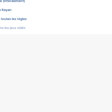
e (littéralement)
im Rayan
 toutes les règles
s les jeux vidéo
us choquant de Rockstar ? - Le scandale BULLY
e plus moche de Steam
du RÊVE tourne au CAUCHEMAR
pendant 8 heures
it… à tort
umiliés par un jeu vidéo
ire - Final Fantasy 8
ti un empire - Age of Empires
story DOFUS