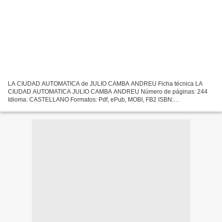
LA CIUDAD AUTOMATICA de JULIO CAMBA ANDREU Ficha técnica LA
CIUDAD AUTOMATICA JULIO CAMBA ANDREU Número de páginas: 244
Idioma: CASTELLANO Formatos: Pdf, ePub, MOBI, FB2 ISBN:
9788416246045 Editorial: RENACIMIENTO Año de edición: 2015 Descargar
eBook...