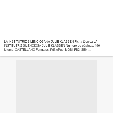
LA INSTITUTRIZ SILENCIOSA de JULIE KLASSEN Ficha técnica LA
INSTITUTRIZ SILENCIOSA JULIE KLASSEN Número de páginas: 496
Idioma: CASTELLANO Formatos: Pdf, ePub, MOBI, FB2 ISBN:
9788416550753 Editorial: LIBROS DE SEDA Año de edición: 2017
Descargar eBook...