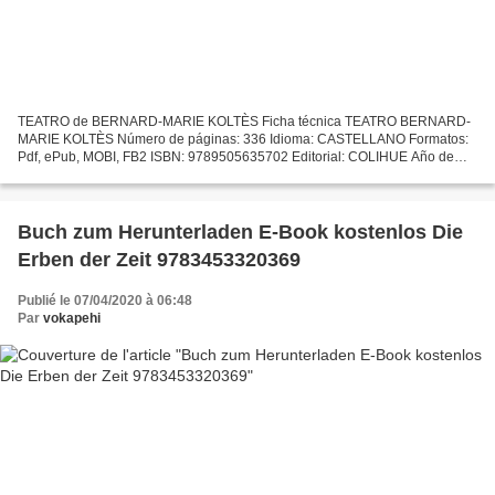
TEATRO de BERNARD-MARIE KOLTÈS Ficha técnica TEATRO BERNARD-
MARIE KOLTÈS Número de páginas: 336 Idioma: CASTELLANO Formatos:
Pdf, ePub, MOBI, FB2 ISBN: 9789505635702 Editorial: COLIHUE Año de
edición: 2009 Descargar eBook gratis Descarga gratuita de Mobibook...
Buch zum Herunterladen E-Book kostenlos Die
Erben der Zeit 9783453320369
Publié le 07/04/2020 à 06:48
Par
vokapehi