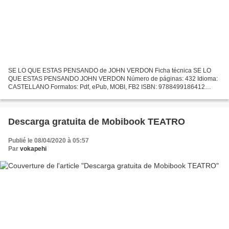
SE LO QUE ESTAS PENSANDO de JOHN VERDON Ficha técnica SE LO
QUE ESTAS PENSANDO JOHN VERDON Número de páginas: 432 Idioma:
CASTELLANO Formatos: Pdf, ePub, MOBI, FB2 ISBN: 9788499186412
Editorial: ROCA EDITORIAL DE LIBROS Año de edición: 2013 Descargar...
Descarga gratuita de Mobibook TEATRO
Publié le 08/04/2020 à 05:57
Par
vokapehi