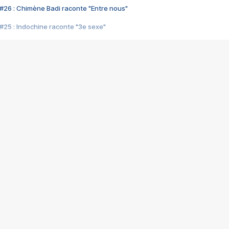
#26 : Chimène Badi raconte "Entre nous"
#25 : Indochine raconte "3e sexe"
#24 : Zaho raconte "C'est chelou"
#23 : Patrick Bruel raconte "Au café des délices"
#22 : Kyo raconte "Le chemin"
#21 : Nolwenn Leroy raconte "Cassé"
#20 : Patrick Hernandez raconte "Born to be alive"
#19 : Lorie raconte "Près de moi"
#18 : Michael Jones raconte "A nos actes manqués" (avec Jean-Jacque
#17 : Khaled raconte "Aïcha"
#16 : Corneille raconte "Parce qu'on vient de loin"
#15 : Indochine raconte "L'aventurier"