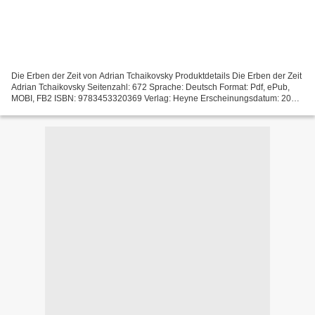
Die Erben der Zeit von Adrian Tchaikovsky Produktdetails Die Erben der Zeit
Adrian Tchaikovsky Seitenzahl: 672 Sprache: Deutsch Format: Pdf, ePub,
MOBI, FB2 ISBN: 9783453320369 Verlag: Heyne Erscheinungsdatum: 2020
Download Buch zum Herunterladen E-Book...