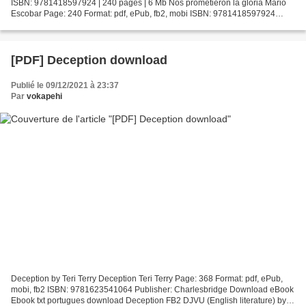
ISBN: 9781418597924 | 240 pages | 6 Mb Nos prometieron la gloria Mario
Escobar Page: 240 Format: pdf, ePub, fb2, mobi ISBN: 9781418597924
Publisher: HarperCollins Espanol Download...
[PDF] Deception download
Publié le 09/12/2021 à 23:37
Par
vokapehi
Deception by Teri Terry Deception Teri Terry Page: 368 Format: pdf, ePub,
mobi, fb2 ISBN: 9781623541064 Publisher: Charlesbridge Download eBook
Ebook txt portugues download Deception FB2 DJVU (English literature) by