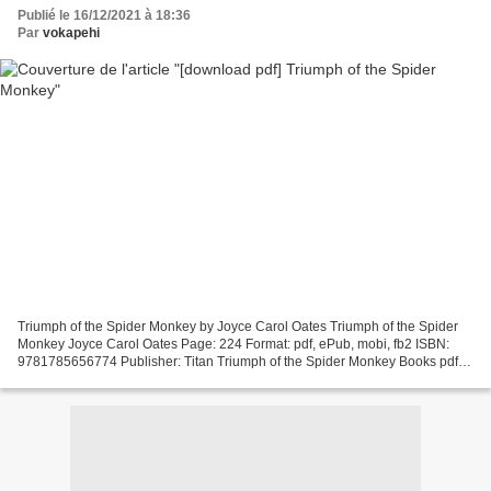
Publié le 16/12/2021 à 18:36
Par
vokapehi
Triumph of the Spider Monkey by Joyce Carol Oates Triumph of the Spider
Monkey Joyce Carol Oates Page: 224 Format: pdf, ePub, mobi, fb2 ISBN:
9781785656774 Publisher: Titan Triumph of the Spider Monkey Books pdf
file free downloading Triumph of the Spider...