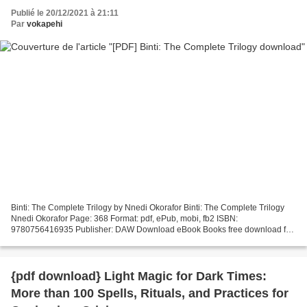
Publié le 20/12/2021 à 21:11
Par
vokapehi
Binti: The Complete Trilogy by Nnedi Okorafor Binti: The Complete Trilogy
Nnedi Okorafor Page: 368 Format: pdf, ePub, mobi, fb2 ISBN:
9780756416935 Publisher: DAW Download eBook Books free download for
ipad Binti: The Complete Trilogy You should be able...
{pdf download} Light Magic for Dark Times:
More than 100 Spells, Rituals, and Practices for