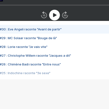
#30 : Eve Angeli raconte "Avant de partir"
#29 : MC Solaar raconte "Bouge de là"
28 : Lorie raconte "Je vais vite"
#27 : Christophe Willem raconte "Jacques a dit"
#26 : Chimène Badi raconte "Entre nous"
#25 : Indochine raconte "3e sexe"
#24 : Zaho raconte "C'est chelou"
#23 : Patrick Bruel raconte "Au café des délices"
#22 : Kyo raconte "Le chemin"
#21 : Nolwenn Leroy raconte "Cassé"