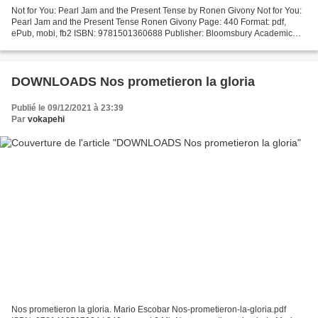
Not for You: Pearl Jam and the Present Tense by Ronen Givony Not for You:
Pearl Jam and the Present Tense Ronen Givony Page: 440 Format: pdf,
ePub, mobi, fb2 ISBN: 9781501360688 Publisher: Bloomsbury Academic
Not for You: Pearl Jam and the Present Tense...
DOWNLOADS Nos prometieron la gloria
Publié le 09/12/2021 à 23:39
Par
vokapehi
Nos prometieron la gloria. Mario Escobar Nos-prometieron-la-gloria.pdf