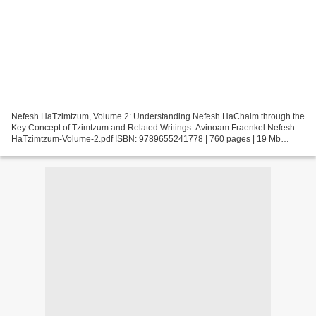
Nefesh HaTzimtzum, Volume 2: Understanding Nefesh HaChaim through the
Key Concept of Tzimtzum and Related Writings. Avinoam Fraenkel Nefesh-
HaTzimtzum-Volume-2.pdf ISBN: 9789655241778 | 760 pages | 19 Mb
Nefesh HaTzimtzum, Volume 2: Understanding Nefesh...