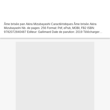
Âme brisée pan Akira Mizubayashi Caractéristiques Âme brisée Akira
Mizubayashi Nb. de pages: 256 Format: Pdf, ePub, MOBI, FB2 ISBN:
9782072840487 Editeur: Gallimard Date de parution: 2019 Télécharger
eBook gratuit Pdf ebooks magazines télécharger Âme...