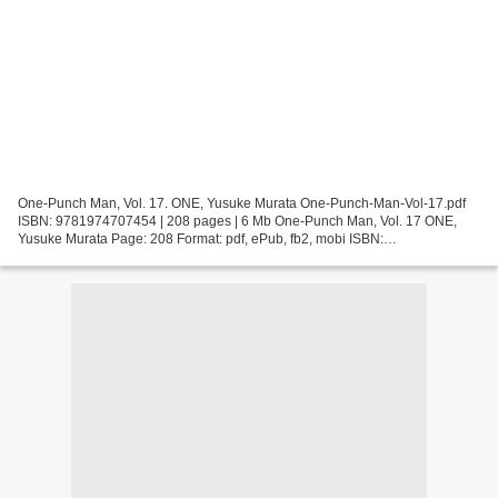
One-Punch Man, Vol. 17. ONE, Yusuke Murata One-Punch-Man-Vol-17.pdf
ISBN: 9781974707454 | 208 pages | 6 Mb One-Punch Man, Vol. 17 ONE,
Yusuke Murata Page: 208 Format: pdf, ePub, fb2, mobi ISBN:
9781974707454 Publisher: VIZ Media LLC Download One-Punch...