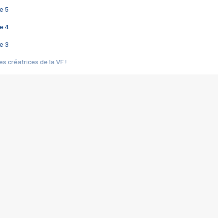
e 5
e 4
e 3
s créatrices de la VF !
e 2
e 1
e Mektoub My Love arrive enfin ! Rencontre avec Shaïn Boumedine et Sal
i : après Toni en famille
elle réalise le bouleversant Dites lui que je l'aime
ais ! Rencontre autour de Vie privée de Rebecca Zlotowski
 de Marguerite, Grave... Rencontre avec Ella Rumpf
 Les Rêveurs, un film intime sur la santé mentale