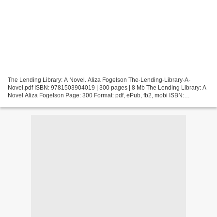
The Lending Library: A Novel. Aliza Fogelson The-Lending-Library-A-
Novel.pdf ISBN: 9781503904019 | 300 pages | 8 Mb The Lending Library: A
Novel Aliza Fogelson Page: 300 Format: pdf, ePub, fb2, mobi ISBN:
9781503904019 Publisher: Amazon Publishing Download...