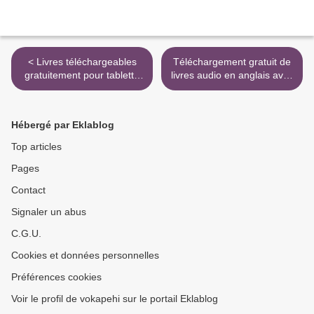
< Livres téléchargeables
Téléchargement gratuit de
gratuitement pour tablette
livres audio en anglais avec
Nook Les petits secrets
texte Petit Poilu >
d'Emma 9782714451941
Hébergé par Eklablog
Top articles
Pages
Contact
Signaler un abus
C.G.U.
Cookies et données personnelles
Préférences cookies
Voir le profil de vokapehi sur le portail Eklablog