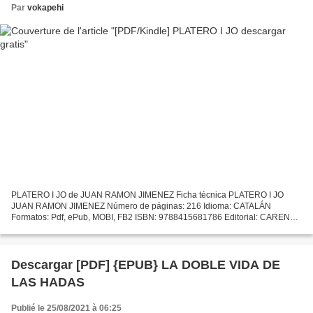
Par
vokapehi
PLATERO I JO de JUAN RAMON JIMENEZ Ficha técnica PLATERO I JO
JUAN RAMON JIMENEZ Número de páginas: 216 Idioma: CATALÁN
Formatos: Pdf, ePub, MOBI, FB2 ISBN: 9788415681786 Editorial: CARENA
Año de edición: 2014 Descargar eBook gratis Descargar joomla ebook...
Descargar [PDF] {EPUB} LA DOBLE VIDA DE
LAS HADAS
Publié le 25/08/2021 à 06:25