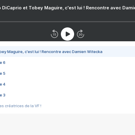
 DiCaprio et Tobey Maguire, c'est lui ! Rencontre avec Dam
bey Maguire, c'est lui ! Rencontre avec Damien Witecka
e 6
e 5
e 4
e 3
s créatrices de la VF !
e 2
e 1