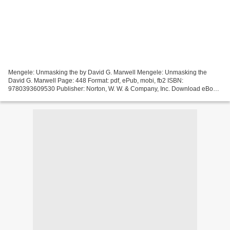
Mengele: Unmasking the by David G. Marwell Mengele: Unmasking the
David G. Marwell Page: 448 Format: pdf, ePub, mobi, fb2 ISBN:
9780393609530 Publisher: Norton, W. W. & Company, Inc. Download eBook
Free books to download on nook color Mengele: Unmasking...