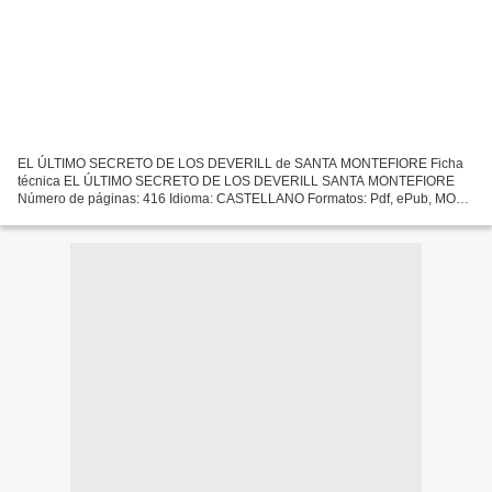
EL ÚLTIMO SECRETO DE LOS DEVERILL de SANTA MONTEFIORE Ficha
técnica EL ÚLTIMO SECRETO DE LOS DEVERILL SANTA MONTEFIORE
Número de páginas: 416 Idioma: CASTELLANO Formatos: Pdf, ePub, MOBI,
FB2 ISBN: 9788417780449 Editorial: TITANIA Año de edición: 2019...