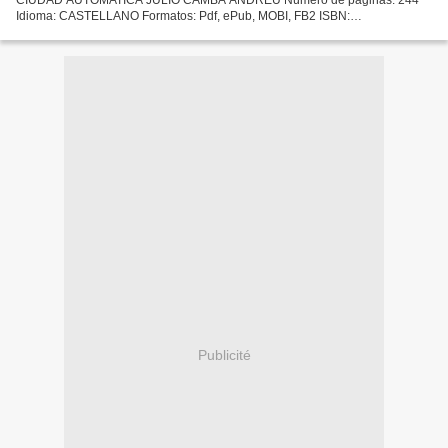
Idioma: CASTELLANO Formatos: Pdf, ePub, MOBI, FB2 ISBN:
9788416246045 Editorial: RENACIMIENTO Año de edición: 2015 Descargar
eBook...
Publicité