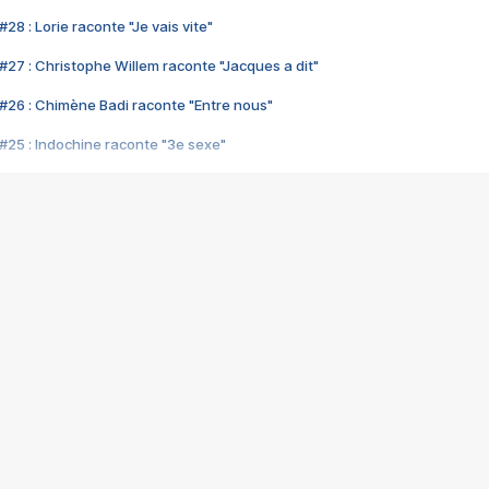
28 : Lorie raconte "Je vais vite"
#27 : Christophe Willem raconte "Jacques a dit"
#26 : Chimène Badi raconte "Entre nous"
#25 : Indochine raconte "3e sexe"
#24 : Zaho raconte "C'est chelou"
#23 : Patrick Bruel raconte "Au café des délices"
#22 : Kyo raconte "Le chemin"
#21 : Nolwenn Leroy raconte "Cassé"
#20 : Patrick Hernandez raconte "Born to be alive"
#19 : Lorie raconte "Près de moi"
#18 : Michael Jones raconte "A nos actes manqués" (avec Jean-Jacque
#17 : Khaled raconte "Aïcha"