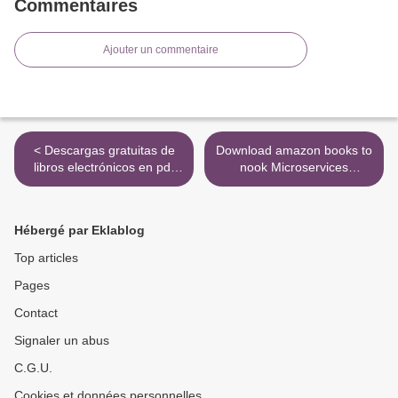
Commentaires
Ajouter un commentaire
< Descargas gratuitas de
Download amazon books to
libros electrónicos en pdf
nook Microservices
SORPRENDEME de
Patterns: With examples in
MEGAN MAXWELL
Java >
Hébergé par Eklablog
Top articles
Pages
Contact
Signaler un abus
C.G.U.
Cookies et données personnelles