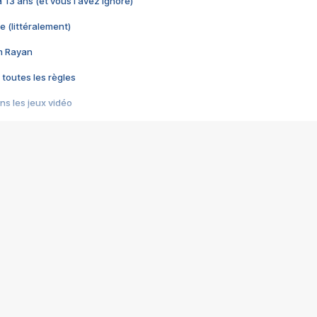
 a 13 ans (et vous l'avez ignoré)
e (littéralement)
im Rayan
 toutes les règles
s les jeux vidéo
us choquant de Rockstar ? - Le scandale BULLY
e plus moche de Steam
du RÊVE tourne au CAUCHEMAR
pendant 8 heures
it… à tort
umiliés par un jeu vidéo
ire - Final Fantasy 8
ti un empire - Age of Empires