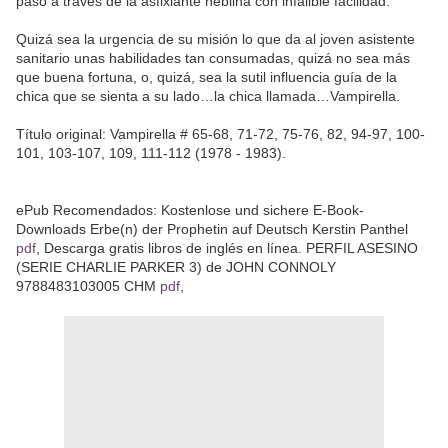
paso a través de la asfixiante neblina con infalible facilidad.
Quizá sea la urgencia de su misión lo que da al joven asistente
sanitario unas habilidades tan consumadas, quizá no sea más
que buena fortuna, o, quizá, sea la sutil influencia guía de la
chica que se sienta a su lado…la chica llamada…Vampirella.
Título original: Vampirella # 65-68, 71-72, 75-76, 82, 94-97, 100-
101, 103-107, 109, 111-112 (1978 - 1983).
ePub Recomendados: Kostenlose und sichere E-Book-
Downloads Erbe(n) der Prophetin auf Deutsch Kerstin Panthel
pdf
, Descarga gratis libros de inglés en línea. PERFIL ASESINO
(SERIE CHARLIE PARKER 3) de JOHN CONNOLY
9788483103005 CHM
pdf
,