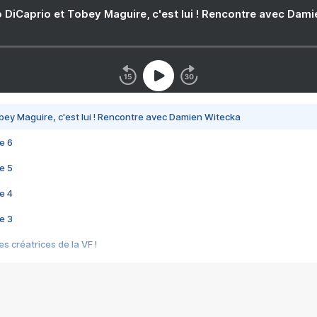
 DiCaprio et Tobey Maguire, c'est lui ! Rencontre avec Dam
bey Maguire, c'est lui ! Rencontre avec Damien Witecka
e 6
e 5
e 4
e 3
s créatrices de la VF !
e 2
e 1