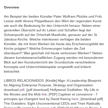
Overview
Am Beispiel der beiden Künstler Pater Wolfram Plotzke und Fritz
Leisse stellt Verena Pöppelbaum den Wert der regionalen Kunst
wie auch die Bedeutung für den Unterricht heraus. Neben einer
generellen Übersicht auf ihr Leben und Schaffen liegt der
Schwerpunkt auf der Ortschaft Mastholte, genauer auf der St.
Jakobus-Kirche. Welche Intentionen verfolgen die beiden
Künstler, die mit ihren Werken bis heute das Erscheinungsbild der
Kirche prägten? Welche Erinnerungen haben die Zeit
überdauert? Was geschah mit heute verlorenen Werken? Neben
diesem kunstwissenschaftlichen Zugang werden mit besonderem
Blick auf den Kunstunterricht der Grundschule verschiedene
Konzepte und Unterrichtsbeispiele vorgestellt und kritisch
betrachtet.
LIBROS RELACIONADOS: [Kindle] Align: A Leadership Blueprint
for Aligning Enterprise Purpose, Strategy and Organisation
download
pdf
, {pdf download} Hollywood Godfather: My Life in
the Movies and the Mob
link
, [PDF] Captiver et convaincre - 7
principes qui changent tout by David Kwong
here
, [download pdf]
The Outsiders: Eight Unconventional CEOs and Their Radically
Rational Blueprint for Success
pdf
, [Pdf/ePub] Where to Begin: A