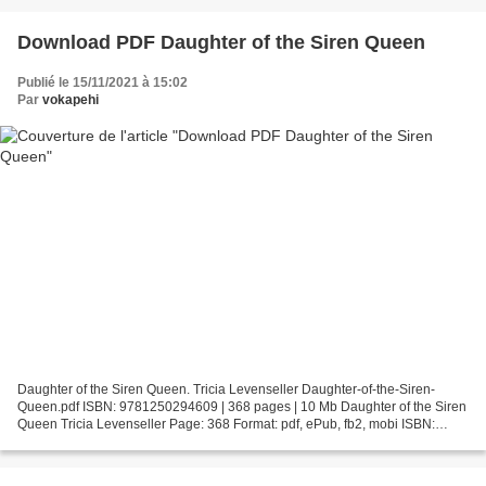
Download PDF Daughter of the Siren Queen
Publié le 15/11/2021 à 15:02
Par
vokapehi
Daughter of the Siren Queen. Tricia Levenseller Daughter-of-the-Siren-
Queen.pdf ISBN: 9781250294609 | 368 pages | 10 Mb Daughter of the Siren
Queen Tricia Levenseller Page: 368 Format: pdf, ePub, fb2, mobi ISBN:
9781250294609 Publisher: Square Fish Download...