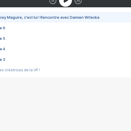
bey Maguire, c'est lui ! Rencontre avec Damien Witecka
e 6
e 5
e 4
e 3
s créatrices de la VF !
e 2
e 1
e Mektoub My Love arrive enfin ! Rencontre avec Shaïn Boumedine et Sal
i : après Toni en famille
elle réalise le bouleversant Dites lui que je l'aime