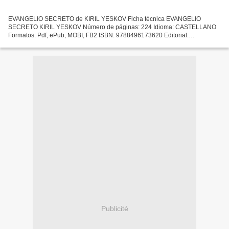
EVANGELIO SECRETO de KIRIL YESKOV Ficha técnica EVANGELIO
SECRETO KIRIL YESKOV Número de páginas: 224 Idioma: CASTELLANO
Formatos: Pdf, ePub, MOBI, FB2 ISBN: 9788496173620 Editorial:
BIBLIOPOLIS Año de edición: 2006 Descargar eBook gratis Descargar
libros...
Publicité