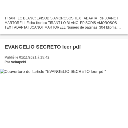
TIRANT LO BLANC: EPISODIS AMOROSOS TEXT ADAPTAT de JOANOT
MARTORELL Ficha técnica TIRANT LO BLANC: EPISODIS AMOROSOS
TEXT ADAPTAT JOANOT MARTORELL Número de páginas: 304 Idioma:
CATALÁN Formatos: Pdf, ePub, MOBI, FB2 ISBN: 9788415192947 Editorial:
EDUC@ULA...
EVANGELIO SECRETO leer pdf
Publié le 01/11/2021 à 15:42
Par
vokapehi